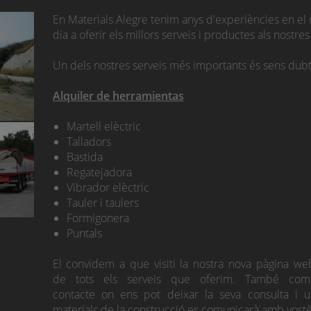
En Materials Alegre tenim anys d'experiències en e
dia a oferir els millors serveis i productes als nostres 
Un dels nostres serveis més importants és sens dubte
Alquiler de herramientas
Martell elèctric
Talladors
Bastida
Regatejadora
Vibrador elèctric
Tauler i taulers
Formigonera
Puntals
El convidem a que visiti la nostra nova pàgina we
de tots els serveis que oferim. També co
contacte on ens pot deixar la seva consulta i u
materials de la construcció es comunicarà amb vostè