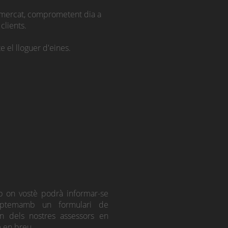
l mercat, comprometent dia a
clients.
 el lloguer d'eines.
b on vostè podrà informar-se
mptemamb un formulari de
n dels nostres assessors en
 en breu.