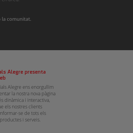
 la comunitat.
als Alegre presenta
eb
ials Alegre ens enorgullim
entar la nostra nova pàgina
 dinàmica i interactiva,
e els nostres clients
nformar-se de tots els
productes i serveis.