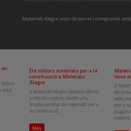
Materials Alegre anys de servei i compromís amb
s en
Els millors materials per a la
Materi
construcció a Materials
nova w
Alegre
 object.
A Mater
pe your
A Materials Alegre sempre oferim
de pres
a tots els nostres clients una
web, més
àmplia varietat de materials per a
per a qu
la construcció.
puguin i
nostres 
Més