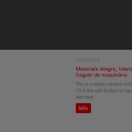
Noticies
Materials Alegre, líder
lloguer de maquinària
This is a newly created text
Click the edit button to ty
own text.
Més